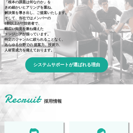
「根本の課題は何なのか」を
きめ細かいヒアリングを重ね、
解決策を導き出し、ご提案いたします。
そして、当社ではメンバーの
8割以上がIT技術者で、
幅広い知見を兼ね備えた
エンジニアが揃っています。
特定のジャンルに絞られることなく、
あらゆる分野での
提案力、技術力、
人材育成力を備えております。
システムサポートが選ばれる理由
Recruit
採用情報