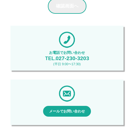
お客様と当社との連絡及び社会的慣習に基づくご通知･
ご挨拶
お客様との取引に関連する当社の商品･サービスに関す
る情報のご提供
当社事業に係る調査･分析･研究
採用希望者を識別するため、氏名、性別、生年月日な
どの情報を利用します。
お電話でお問い合わせ
ご応募に関するお問い合わせへの返答や、面接日時等
027-230-3203
TEL.
の連絡を行うために、電話番号、メールアドレス、住
(平日 9:00〜17:30)
所等の連絡手段の情報を利用します。
採用された際は、氏名又は個人を特定できる情報や職
務経歴、資格等の情報を人事労務管理のために利用し
ます。
また、上記の利用目的の達成のために個人情報の取扱い
を第三者に委託することがあります。 その場合には委託
メールでお問い合わせ
先に対して適切な監督を行い、個人情報保護の水準を担
保します。
法令、国が定める指針その他の規範（以下「法令等」）